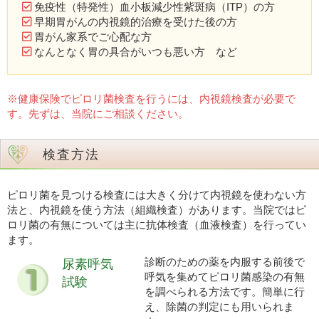
免疫性（特発性）血小板減少性紫斑病（ITP）の方
早期胃がんの内視鏡的治療を受けた後の方
胃がん家系でご心配な方
なんとなく胃の具合がいつも悪い方 など
※健康保険でピロリ菌検査を行うには、内視鏡検査が必要で
す。先ずは、当院にご相談ください。
検査方法
ピロリ菌を見つける検査には大きく分けて内視鏡を使わない方
法と、内視鏡を使う方法（組織検査）があります。当院ではピ
ロリ菌の有無については主に抗体検査（血液検査）を行ってい
ます。
診断のための薬を内服する前後で
尿素呼気
呼気を集めてピロリ菌感染の有無
試験
を調べられる方法です。簡単に行
え、除菌の判定にも用いられま