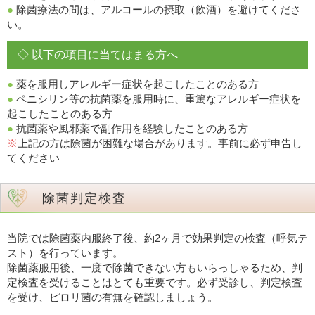
●
除菌療法の間は、アルコールの摂取（飲酒）を避けてくださ
い。
◇ 以下の項目に当てはまる方へ
●
薬を服用しアレルギー症状を起こしたことのある方
●
ペニシリン等の抗菌薬を服用時に、重篤なアレルギー症状を
起こしたことのある方
●
抗菌薬や風邪薬で副作用を経験したことのある方
※
上記の方は除菌が困難な場合があります。事前に必ず申告し
てください
除菌判定検査
当院では除菌薬内服終了後、約2ヶ月で効果判定の検査（呼気テ
スト）を行っています。
除菌薬服用後、一度で除菌できない方もいらっしゃるため、判
定検査を受けることはとても重要です。必ず受診し、判定検査
を受け、ピロリ菌の有無を確認しましょう。