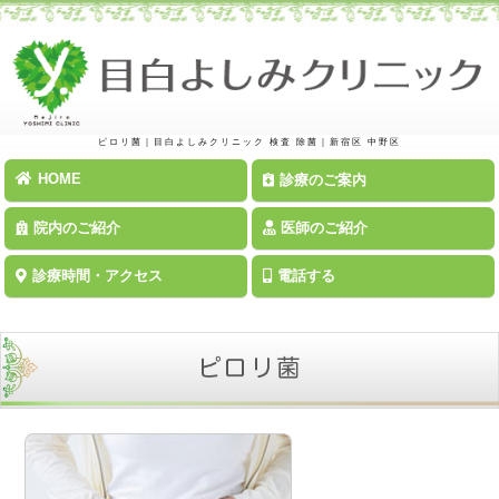
ピロリ菌｜目白よしみクリニック
検査 除菌｜新宿区 中野区
HOME
診療のご案内
院内のご紹介
医師のご紹介
診療時間・アクセス
電話する