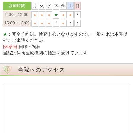
診療時間
月
火
水
木
金
土
日
9:30～12:30
★
●
●
●
●
●
/
15:00～18:00
●
●
●
/
●
/
/
★
：完全予約制。検査中心となりますので、一般外来は木曜以
外にご来院ください。
[休診日]
日曜・祝日
当院は保険医療機関の指定を受けています
当院へのアクセス